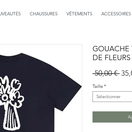
UVEAUTÉS
CHAUSSURES
VÊTEMENTS
ACCESSOIRES
GOUACHE 
DE FLEURS
Prix
 50,00 € 
35,
orig
Taille
*
Sélectionner
Aj