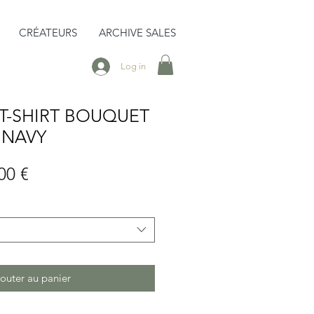
CRÉATEURS
ARCHIVE SALES
Log in
T-SHIRT BOUQUET
 NAVY
Prix
00 €
inal
promotionnel
outer au panier