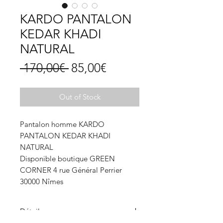
KARDO PANTALON
KEDAR KHADI
NATURAL
Regular
Sale
 170,00€ 
85,00€
Price
Price
Out of Stock
Pantalon homme KARDO
PANTALON KEDAR KHADI
NATURAL
Disponible boutique GREEN
CORNER 4 rue Général Perrier
30000 Nîmes
Détails