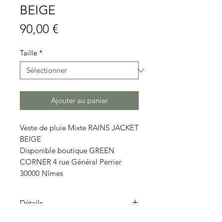
BEIGE
Prix
90,00 €
Taille
*
Ajouter au panier
Veste de pluie Mixte RAINS JACKET
BEIGE
Disponible boutique GREEN
CORNER 4 rue Général Perrier
30000 Nîmes
Détails
La Jacket Rains est un modèle