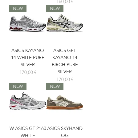
Prix
160,00 €
NEW
NEW
ASICS KAYANO
ASICS GEL
14 WHITE PURE
KAYANO 14
SILVER
BIRCH PURE
SILVER
Prix
170,00 €
Prix
170,00 €
NEW
NEW
W ASICS GT-2160
ASICS SKYHAND
WHITE
OG