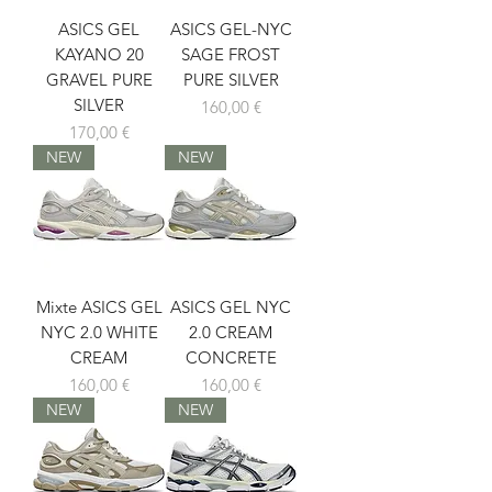
ASICS GEL
ASICS GEL-NYC
KAYANO 20
SAGE FROST
GRAVEL PURE
PURE SILVER
SILVER
Prix
160,00 €
Prix
170,00 €
NEW
NEW
Mixte ASICS GEL
ASICS GEL NYC
NYC 2.0 WHITE
2.0 CREAM
CREAM
CONCRETE
Prix
Prix
160,00 €
160,00 €
NEW
NEW