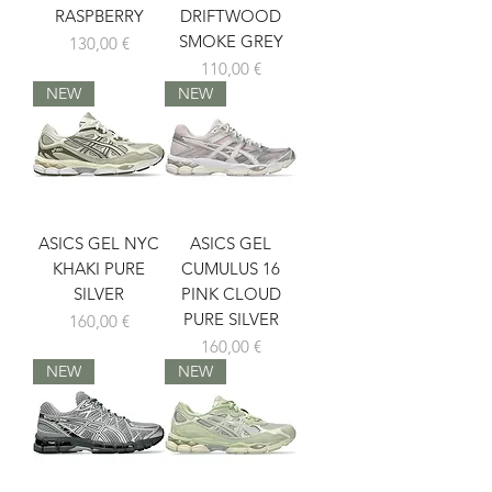
RASPBERRY
DRIFTWOOD
SMOKE GREY
Prix
130,00 €
Prix
110,00 €
NEW
NEW
ASICS GEL NYC
ASICS GEL
KHAKI PURE
CUMULUS 16
SILVER
PINK CLOUD
PURE SILVER
Prix
160,00 €
Prix
160,00 €
NEW
NEW