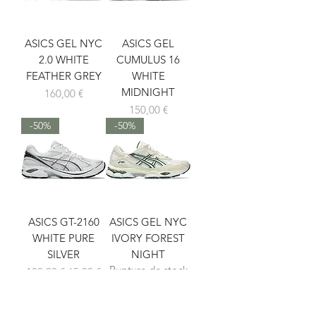
ASICS GEL NYC
ASICS GEL
2.0 WHITE
CUMULUS 16
FEATHER GREY
WHITE
MIDNIGHT
Prix
160,00 €
Prix
150,00 €
-50%
-50%
ASICS GT-2160
ASICS GEL NYC
WHITE PURE
IVORY FOREST
SILVER
NIGHT
Rupture de stock
Prix original
Prix promotionnel
130,00 €
65,00 €
-50%
-50%