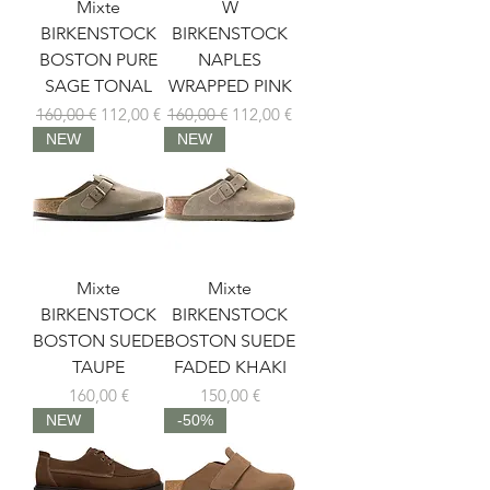
Mixte
W
BIRKENSTOCK
BIRKENSTOCK
BOSTON PURE
NAPLES
SAGE TONAL
WRAPPED PINK
Prix original
Prix promotionnel
Prix original
Prix promotionnel
160,00 €
112,00 €
160,00 €
112,00 €
NEW
NEW
Mixte
Mixte
BIRKENSTOCK
BIRKENSTOCK
BOSTON SUEDE
BOSTON SUEDE
TAUPE
FADED KHAKI
Prix
Prix
160,00 €
150,00 €
NEW
-50%