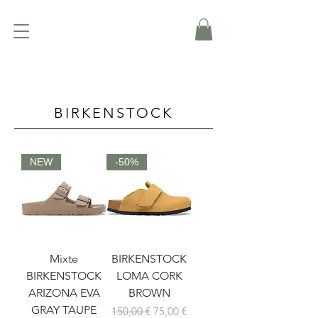
BIRKENSTOCK
NEW
-50%
Mixte
BIRKENSTOCK
BIRKENSTOCK
LOMA CORK
ARIZONA EVA
BROWN
GRAY TAUPE
Prix original
Prix promotionnel
150,00 €
75,00 €