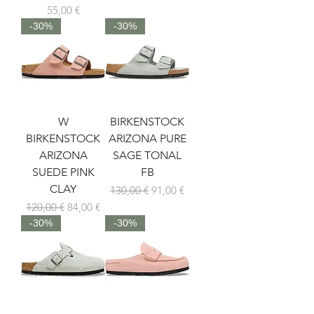
Prix
55,00 €
-30%
-30%
W
BIRKENSTOCK
BIRKENSTOCK
ARIZONA PURE
ARIZONA
SAGE TONAL
SUEDE PINK
FB
CLAY
Prix original
Prix promotionnel
130,00 €
91,00 €
Prix original
Prix promotionnel
120,00 €
84,00 €
-30%
-30%