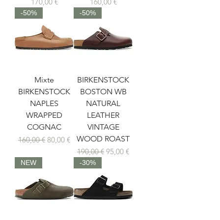
Prix
Prix
170,00 €
160,00 €
-50%
-50%
Mixte
BIRKENSTOCK
BIRKENSTOCK
BOSTON WB
NAPLES
NATURAL
WRAPPED
LEATHER
COGNAC
VINTAGE
WOOD ROAST
Prix original
Prix promotionnel
160,00 €
80,00 €
Prix original
Prix promotionnel
190,00 €
95,00 €
NEW
-30%