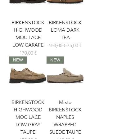
BIRKENSTOCK
BIRKENSTOCK
HIGHWOOD
LOMA DARK
MOC LACE
TEA
LOW CARAFE
Prix original
Prix promotionnel
150,00 €
75,00 €
Prix
170,00 €
NEW
NEW
BIRKENSTOCK
Mixte
HIGHWOOD
BIRKENSTOCK
MOC LACE
NAPLES
LOW GRAY
WRAPPED
TAUPE
SUEDE TAUPE