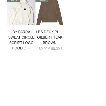
BY PARRA
LES DEUX PULL
SWEAT CIRCLE
GILBERT TEAK
SCRIPT LOGO
BROWN
HOOD OFF
Prix original
Prix promotionnel
180,00 €
90,00 €
WHITE
Prix original
Prix promotionnel
150,00 €
75,00 €
-50%
NEW
COLORFUL
COLORFUL
STANDARD
STANDARD