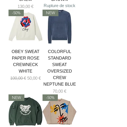
Rupture de stock
Prix
130,00 €
-50%
NEW
OBEY SWEAT
COLORFUL
PAPER ROSE
STANDARD
CREWNECK
SWEAT
WHITE
OVERSIZED
CREW
Prix original
Prix promotionnel
100,00 €
50,00 €
NEPTUNE BLUE
Prix
70,00 €
NEW
-50%