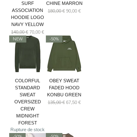
SURF
CHINE MARRON
ASSOCIATION
Prix original
Prix promotionnel
180,00 €
90,00 €
HOODIE LOGO
NAVY YELLOW
Prix original
Prix promotionnel
140,00 €
70,00 €
NEW
-50%
COLORFUL
OBEY SWEAT
STANDARD
FADED HOOD
SWEAT
KONBU GREEN
OVERSIZED
Prix original
Prix promotionnel
135,00 €
67,50 €
CREW
MIDNIGHT
FOREST
Rupture de stock
-50%
-50%