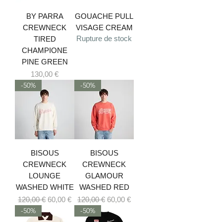
BY PARRA
GOUACHE PULL
CREWNECK
VISAGE CREAM
Rupture de stock
TIRED
CHAMPIONE
PINE GREEN
Prix
130,00 €
-50%
-50%
BISOUS
BISOUS
CREWNECK
CREWNECK
LOUNGE
GLAMOUR
WASHED WHITE
WASHED RED
Prix original
Prix promotionnel
Prix original
Prix promotionnel
120,00 €
60,00 €
120,00 €
60,00 €
-50%
-50%