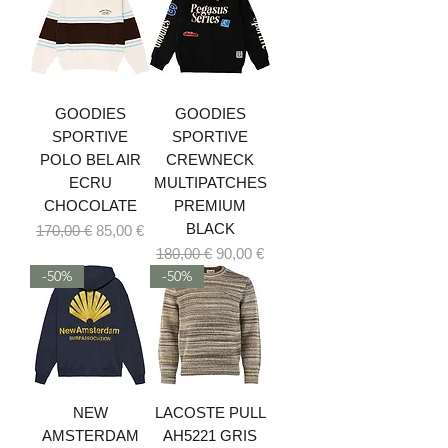
GOODIES
GOODIES
SPORTIVE
SPORTIVE
POLO BEL AIR
CREWNECK
ECRU
MULTIPATCHES
CHOCOLATE
PREMIUM
BLACK
Prix original
Prix promotionnel
170,00 €
85,00 €
Prix original
Prix promotionnel
180,00 €
90,00 €
-50%
-50%
NEW
LACOSTE PULL
AMSTERDAM
AH5221 GRIS