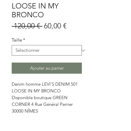
LOOSE IN MY
BRONCO
Prix
Prix
 120,00 € 
60,00 €
original
promotionnel
Taille
*
Ajouter au panier
Denim homme LEVI'S DENIM 501
LOOSE IN MY BRONCO
Disponible boutique GREEN
CORNER 4 Rue Général Perrier
30000 NÎMES
Détails