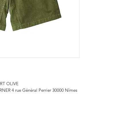
Short avec ceinture é
serrage intégrée en 
et cuisses confortab
en sergé de coton b
Le mannequin mesure
Voici le short que vo
cacher. Fabriqué en
short Original G est 
polyvalent et durabl
plein air obsolètes
iconique, il est dot
classique pour une 
d'une ceinture élast
RT OLIVE
réglage intégrée, d
NER 4 rue Général Perrier 30000 Nîmes
poches arrière à fer