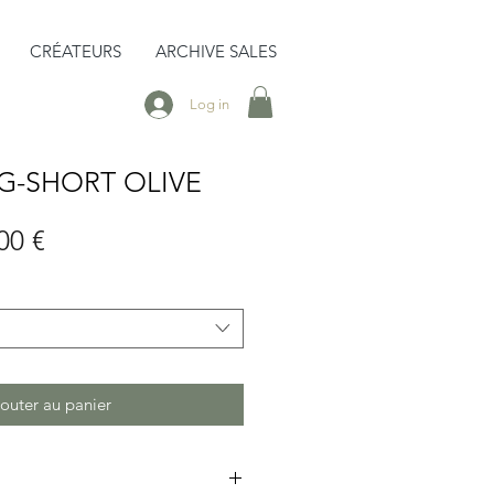
CRÉATEURS
ARCHIVE SALES
Log in
G-SHORT OLIVE
Prix
00 €
inal
promotionnel
outer au panier