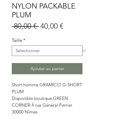
NYLON PACKABLE
PLUM
Prix
Prix
 80,00 € 
40,00 €
original
promotionnel
Taille
*
Ajouter au panier
Short homme GRAMICCI G-SHORT
PLUM
Disponible boutique GREEN
CORNER 4 rue Général Perrier
30000 Nîmes
Détails