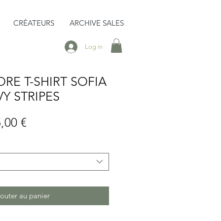
CRÉATEURS
ARCHIVE SALES
Log in
E T-SHIRT SOFIA
Y STRIPES
x
Prix
,00 €
iginal
promotionnel
outer au panier