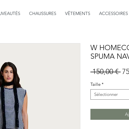
UVEAUTÉS
CHAUSSURES
VÊTEMENTS
ACCESSOIRES
W HOMECOR
SPUMA NAV
Pri
 150,00 € 
75
or
Taille
*
Sélectionner
Aj