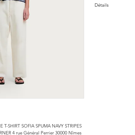
Détails
Le débardeur Sofia 
oversize et à rayures
la ligne rouge trico
Homecore. Une pièce
idéale pour la saiso
74% COTON 26% 
Fabriqué au Portuga
 T-SHIRT SOFIA SPUMA NAVY STRIPES
NER 4 rue Général Perrier 30000 Nîmes