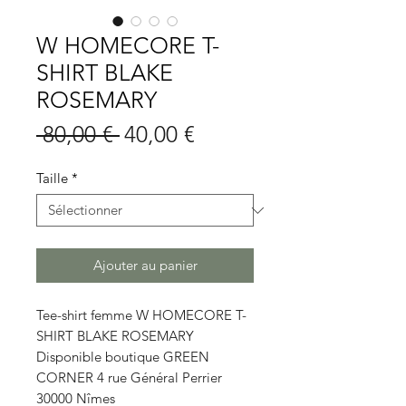
W HOMECORE T-
SHIRT BLAKE
ROSEMARY
Prix
Prix
 80,00 € 
40,00 €
original
promotionnel
Taille
*
Ajouter au panier
Tee-shirt femme W HOMECORE T-
SHIRT BLAKE ROSEMARY
Disponible boutique GREEN
CORNER 4 rue Général Perrier
30000 Nîmes