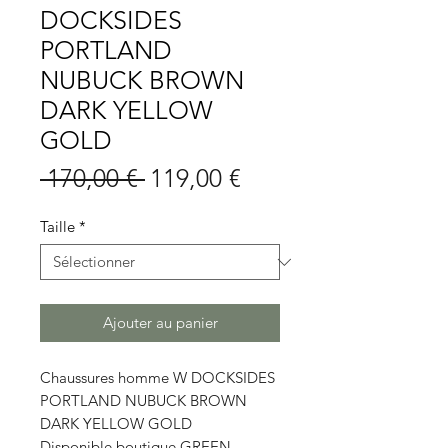
DOCKSIDES
PORTLAND
NUBUCK BROWN
DARK YELLOW
GOLD
Prix
Prix
 170,00 € 
119,00 €
original
promotionnel
Taille
*
Ajouter au panier
Chaussures homme W DOCKSIDES
PORTLAND NUBUCK BROWN
DARK YELLOW GOLD
Disponible boutique GREEN