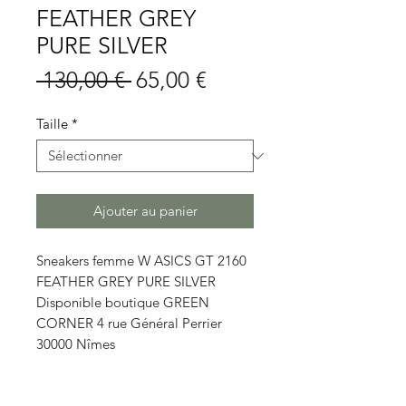
FEATHER GREY
PURE SILVER
Prix
Prix
 130,00 € 
65,00 €
original
promotionnel
Taille
*
Ajouter au panier
Sneakers femme W ASICS GT 2160
FEATHER GREY PURE SILVER
Disponible boutique GREEN
CORNER 4 rue Général Perrier
30000 Nîmes
Détails