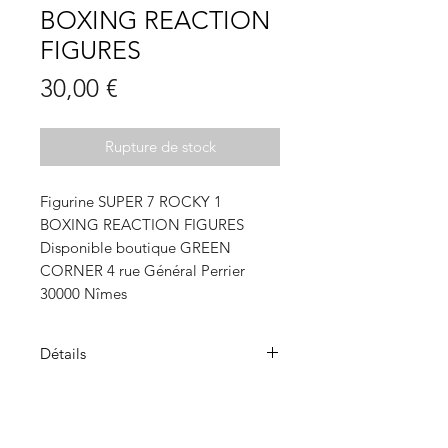
BOXING REACTION
FIGURES
Prix
30,00 €
Rupture de stock
Figurine SUPER 7 ROCKY 1
BOXING REACTION FIGURES
Disponible boutique GREEN
CORNER 4 rue Général Perrier
30000 Nîmes
Détails
Les figurines
ReAction
sont un
hommage vibrant aux
emblématiques figurines articulées