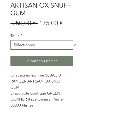
ARTISAN OX SNUFF
GUM
Prix
Prix
 250,00 € 
175,00 €
original
promotionnel
Taille
*
Ajouter au panier
Chaussures homme SEBAGO
RANGER ARTISAN OX SNUFF
GUM
Disponible boutique GREEN
CORNER 4 rue Général Perrier
30000 Nîmes