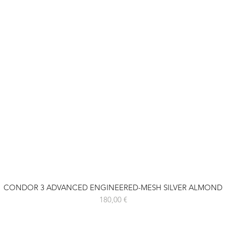
CONDOR 3 ADVANCED ENGINEERED-MESH SILVER ALMOND
Prix
180,00 €