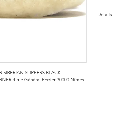
Détails
Matière : 100 % l
Couleur : Leopar
Velours de laine 
Semelle antidér
Unisexe
Tout comme les gile
Coldbreaker, les cha
R SIBERIAN SLIPPERS BLACK
en velours de laine 
NER 4 rue Général Perrier 30000 Nîmes
chez Yoko Wool. Lég
semelle antidérapant
utilisation en intérie