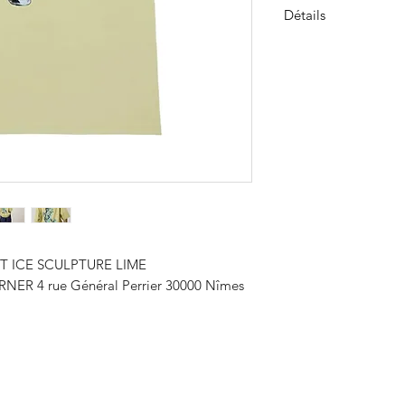
Détails
100 % coton écolog
Tissu à séchage rap
Grand imprimé au 
Notre t-shirt en cot
Confectionné en cot
séchage rapide, c’est
se porte aussi bien 
sous plusieurs couch
un joli imprimé !
RT ICE SCULPTURE LIME
NER 4 rue Général Perrier 30000 Nîmes