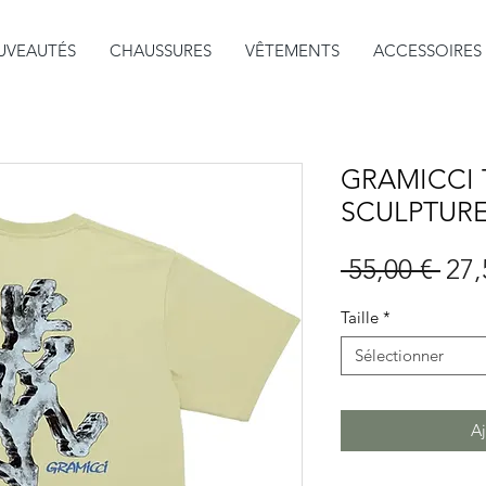
UVEAUTÉS
CHAUSSURES
VÊTEMENTS
ACCESSOIRES
GRAMICCI T
SCULPTURE
Prix
 55,00 € 
27,
orig
Taille
*
Sélectionner
Aj