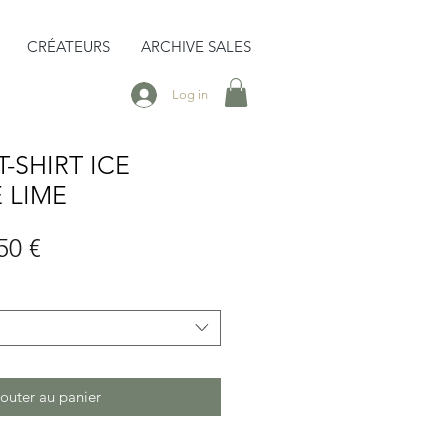
CRÉATEURS
ARCHIVE SALES
Log in
-SHIRT ICE
 LIME
Prix
50 €
inal
promotionnel
outer au panier