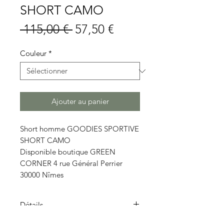
SHORT CAMO
Prix
Prix
 115,00 € 
57,50 €
original
promotionnel
Couleur
*
Ajouter au panier
Short homme GOODIES SPORTIVE
SHORT CAMO
Disponible boutique GREEN
CORNER 4 rue Général Perrier
30000 Nîmes
Détails
Short camouflage intégral Broderie