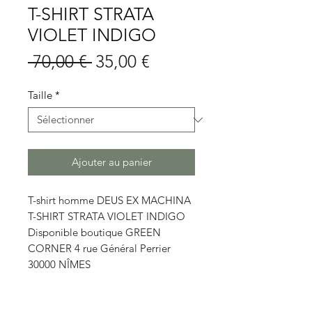
T-SHIRT STRATA
VIOLET INDIGO
Prix
Prix
 70,00 € 
35,00 €
original
promotionnel
Taille
*
Ajouter au panier
T-shirt homme DEUS EX MACHINA
T-SHIRT STRATA VIOLET INDIGO
Disponible boutique GREEN
CORNER 4 rue Général Perrier
30000 NÎMES
Détails