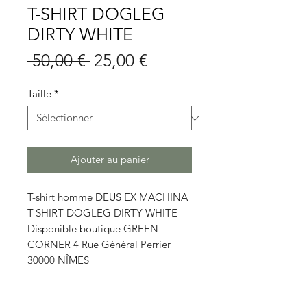
T-SHIRT DOGLEG
DIRTY WHITE
Prix
Prix
 50,00 € 
25,00 €
original
promotionnel
Taille
*
Ajouter au panier
T-shirt homme DEUS EX MACHINA
T-SHIRT DOGLEG DIRTY WHITE
Disponible boutique GREEN
CORNER 4 Rue Général Perrier
30000 NÎMES
Détails