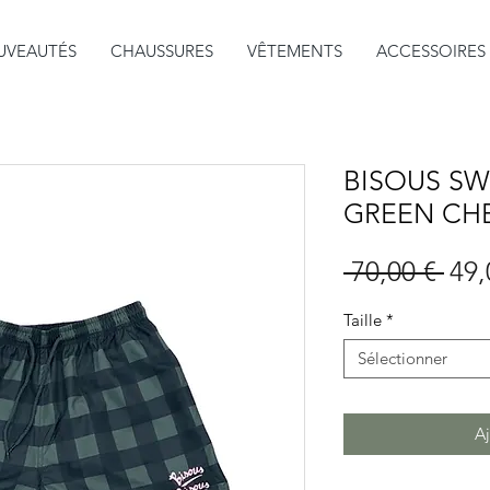
UVEAUTÉS
CHAUSSURES
VÊTEMENTS
ACCESSOIRES
BISOUS SW
GREEN CH
Prix
 70,00 € 
49,
orig
Taille
*
Sélectionner
Aj