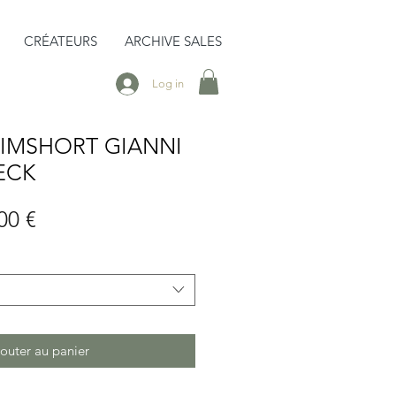
CRÉATEURS
ARCHIVE SALES
Log in
IMSHORT GIANNI
ECK
Prix
00 €
inal
promotionnel
outer au panier