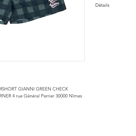
Détails
Short de bain
Broderie sur la jam
100 % nylon
WIMSHORT GIANNI GREEN CHECK
NER 4 rue Général Perrier 30000 Nîmes