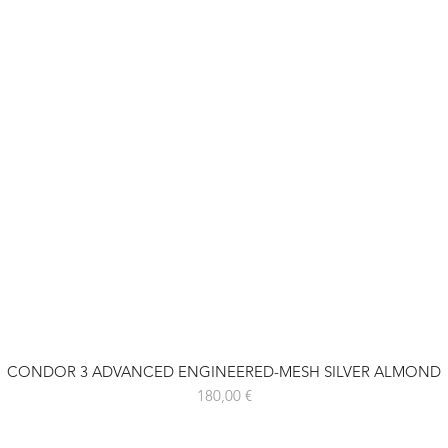
CONDOR 3 ADVANCED ENGINEERED-MESH SILVER ALMOND
Prix
180,00 €