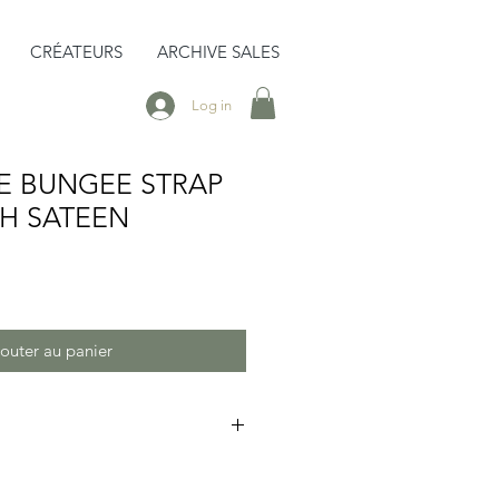
CRÉATEURS
ARCHIVE SALES
Log in
E BUNGEE STRAP
H SATEEN
outer au panier
, le Bungee Strap est pratique
dien. Grâce à sa capacité de