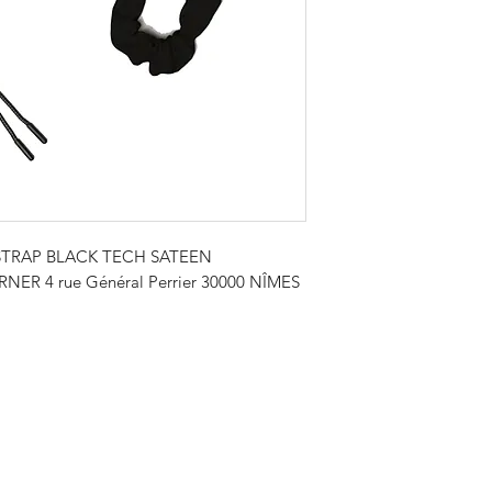
réglage rapide et fac
optimal et s'accord
jour.
Caractéristiques
• Longueur de sangle
optimal
• Designé pour offri
lourdes charges
• Mousqueton pivotan
Spécifications techn
TRAP BLACK TECH SATEEN
Matière : Polyester 
NER 4 rue Général Perrier 30000 NÎMES
• Longueur ajustabl