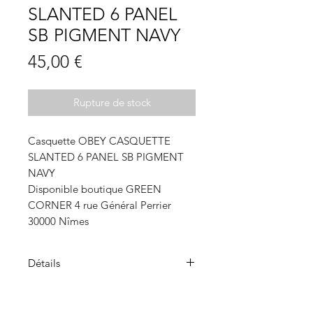
SLANTED 6 PANEL
SB PIGMENT NAVY
Prix
45,00 €
Rupture de stock
Casquette OBEY CASQUETTE
SLANTED 6 PANEL SB PIGMENT
NAVY
Disponible boutique GREEN
CORNER 4 rue Général Perrier
30000 Nîmes
Détails
Casquette à profil bas, 6 panneaux,
en sergé, avec sangle arrière Non