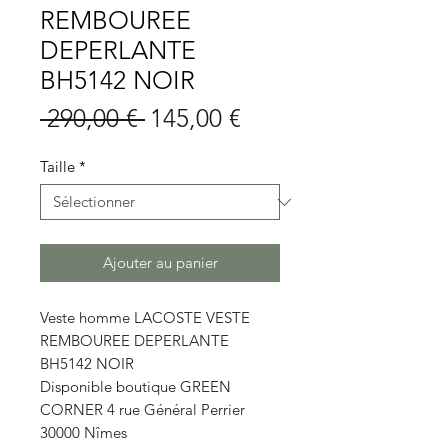
REMBOUREE
DEPERLANTE
BH5142 NOIR
Prix
Prix
 290,00 € 
145,00 €
original
promotionnel
Taille
*
Ajouter au panier
Veste homme LACOSTE VESTE
REMBOUREE DEPERLANTE
BH5142 NOIR
Disponible boutique GREEN
CORNER 4 rue Général Perrier
30000 Nîmes