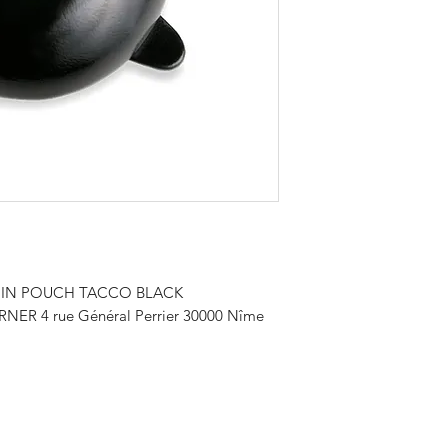
ranger des pièces d
accessoires précieux
maroquinerie utilisé
maroquinerie dépour
"Cuoio" au tannage 
couleurs naturelles 
sur l'extérieur Dimen
COIN POUCH TACCO BLACK
NER 4 rue Général Perrier 30000 Nîme