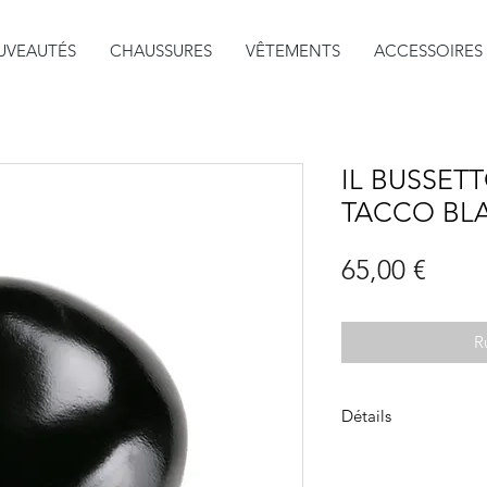
UVEAUTÉS
CHAUSSURES
VÊTEMENTS
ACCESSOIRES
IL BUSSET
TACCO BL
Prix
65,00 €
R
Détails
Tacco est l'embléma
fabriqué à la main s