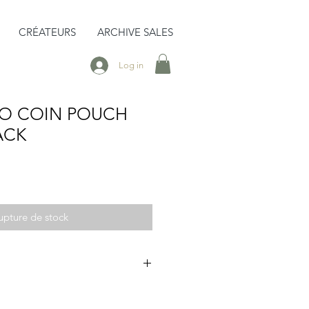
CRÉATEURS
ARCHIVE SALES
Log in
TO COIN POUCH
ACK
upture de stock
tique porte-monnaie en cuir
ur une forme en bois, parfait pour