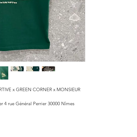
Collaboration exclu
Corner x Monsieur 
Edition limitée
Logo imprimé sur la
Col côtelé
Fabriqué au Portuga
100% Coton
250 gms
ORTIVE x GREEN CORNER x MONSIEUR
r 4 rue Général Perrier 30000 Nîmes