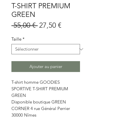
T-SHIRT PREMIUM
GREEN
Prix
Prix
 55,00 € 
27,50 €
original
promotionnel
Taille
*
Ajouter au panier
T-shirt homme GOODIES
SPORTIVE T-SHIRT PREMIUM
GREEN
Disponible boutique GREEN
CORNER 4 rue Général Perrier
30000 Nîmes