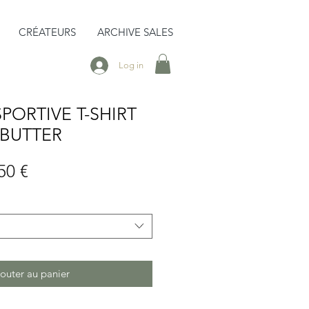
CRÉATEURS
ARCHIVE SALES
Log in
PORTIVE T-SHIRT
 BUTTER
Prix
50 €
inal
promotionnel
outer au panier