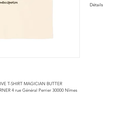
Détails
T-shirt Butter Fabric
Imprimé sur la poitr
Col rond
100 % coton
Fabriqué au Portuga
IVE T-SHIRT MAGICIAN BUTTER
NER 4 rue Général Perrier 30000 Nîmes